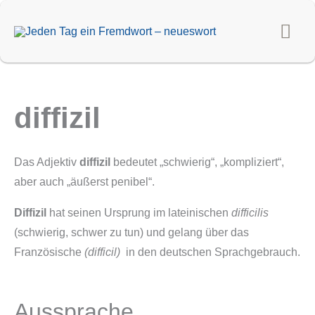
Zum
Hau
Inhalt
springen
diffizil
Das Adjektiv
diffizil
bedeutet „schwierig“, „kompliziert“,
aber auch „äußerst penibel“.
Diffizil
hat seinen Ursprung im lateinischen
difficilis
(schwierig, schwer zu tun) und gelang über das
Französische
(difficil)
in den deutschen Sprachgebrauch.
Aussprache